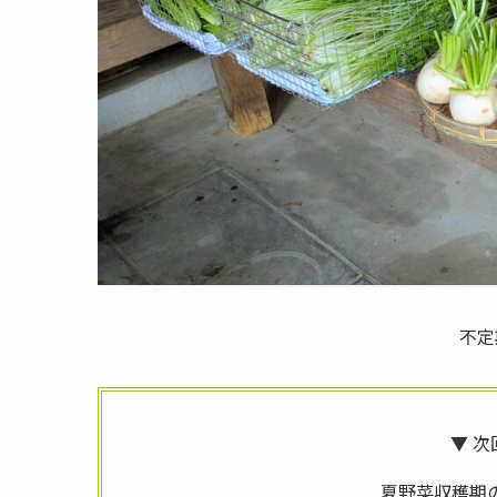
不定
▼ 次
夏野菜収穫期