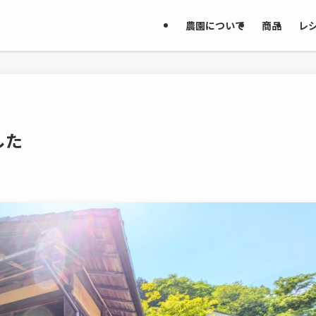
農園について
商品
レ
した