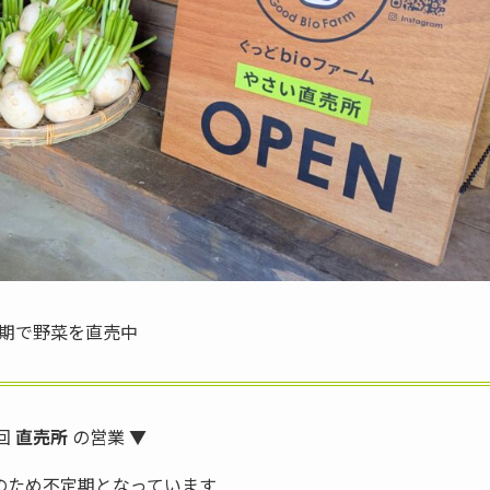
期で野菜を直売中
回
直売所
の営業 ▼
のため不定期となっています